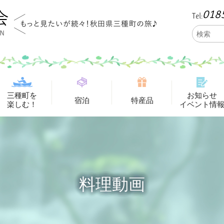
018
Tel:
三種町を
お知らせ
宿泊
特産品
楽しむ！
イベント情
料理動画