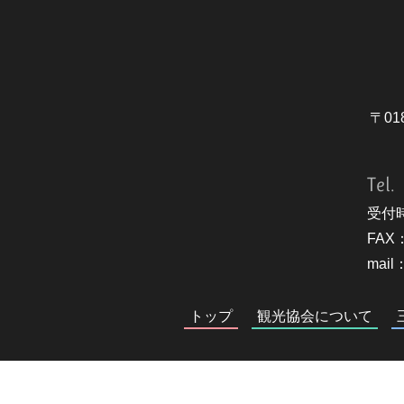
〒01
Tel.
受付時
FAX：
mail：
トップ
観光協会について