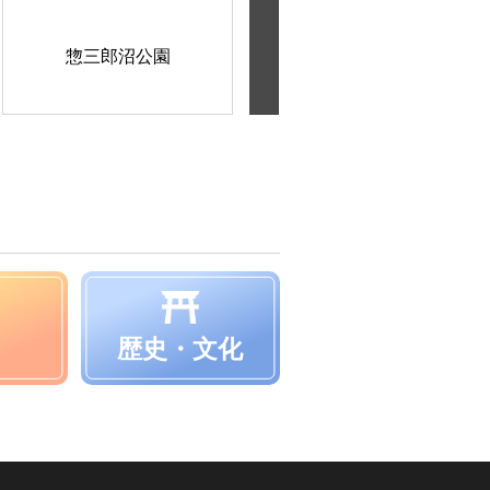
惣三郎沼公園
金仏梅公園
歴史・文化