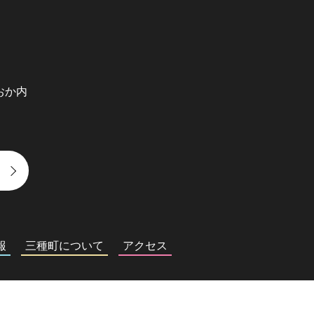
おか内
報
三種町について
アクセス