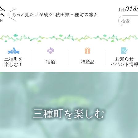
018
Tel:
三種町を
お知らせ
宿泊
特産品
楽しむ！
イベント情
三種町を楽しむ