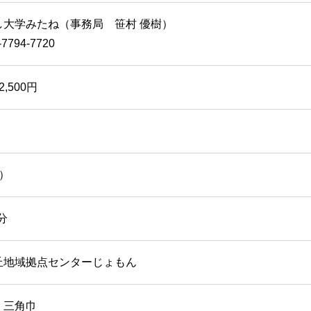
し大学みたね（事務局 笹村 優樹）
7794-7720
,500円
）
0分
丘地域拠点センターじょもん
、三角巾