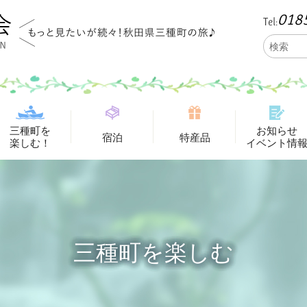
018
Tel:
三種町を
お知らせ
宿泊
特産品
楽しむ！
イベント情
三種町を楽しむ