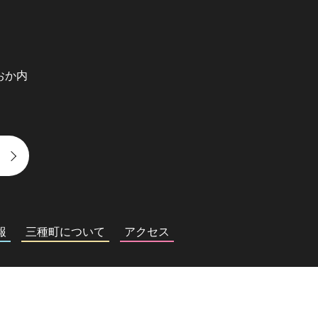
おか内
報
三種町について
アクセス