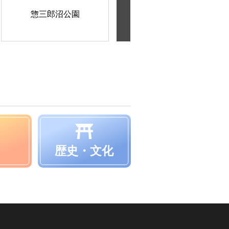
惣三郎沼公園
金仏梅公園
歴史・文化