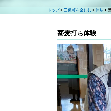
トップ
>
三種町を楽しむ
>
体験
>
蕎麦打ち体験