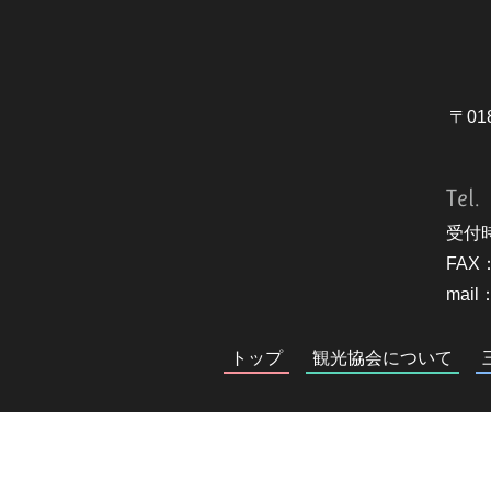
〒01
Tel.
受付時
FAX：
mail：
トップ
観光協会について